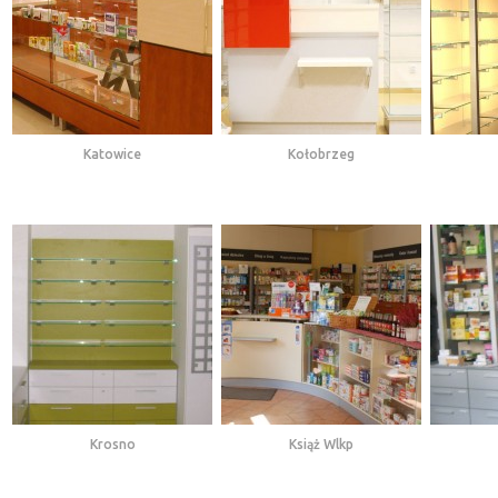
Katowice
Kołobrzeg
Krosno
Książ Wlkp