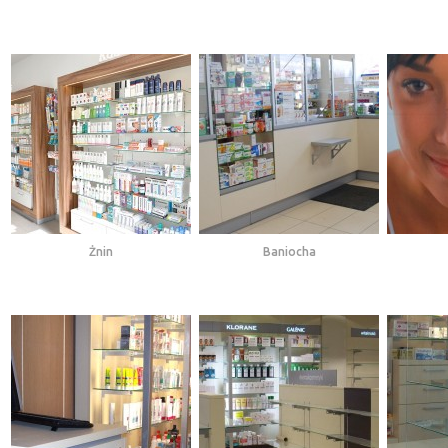
Żnin
Baniocha